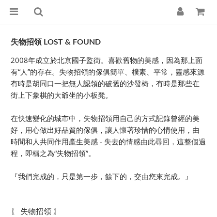
失物招領 LOST & FOUND
2008年成立於北京國子監街。喜歡舊物的美感，因為那上面
有“人”的存在。失物招領的傢俱簡單、樸素、平常，靈感來源
有時是胡同口一把無人認領的破舊的沙發椅，有時是那些在
街上下象棋的大爺坐的小板凳。
在快速變化的城市中，失物招領用自己的方式記錄曾經的美
好，用心做出好品質的傢俱，讓人懷著珍惜的心情使用，由
時間和人共同作用產生美感 - 失去的情感由此尋回，這整個過
程，即稱之為“失物招領”。
『我們完成的，只是第一步，餘下的，交由您來完成。』
〖 失物招領 〗