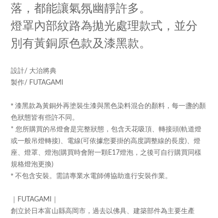
落，都能讓氣氛幽靜許多。
燈罩內部紋路為拋光處理款式，並分
別有黃銅原色款及漆黑款。
設計
/
大治將典
製作
/ FUTAGAMI
*
漆黑款為黃銅外再塗裝生漆與黑色染料混合的顏料，每一盞的顏
色狀態皆有些許不同。
您所購買的吊燈會是完整狀態，包含天花吸頂、轉接頭
軌道燈
*
(
或一般吊燈轉接
、電線
可依據您要掛的高度調整線的長度
、燈
)
(
)
座、燈罩、燈泡
購買時會附一顆
燈泡，之後可自行購買同樣
(
E17
規格燈泡更換
)
*
不包含安裝。需請專業水電師傅協助進行安裝作業。
｜
｜
FUTAGAMI
創立於日本富山縣高岡市，過去以佛具、建築部件為主要生產