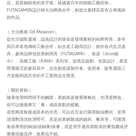
品，是黃銅鑄造的老字號。延續逾百年的鑄銅工藝技術，
與設計師大治將典合作，創造出素樸且富有古典風味
FUTAGAMI
的作品。
｜大治將典
｜
OJI Masanori
從生活擷取靈感，認為設計的使命是發揮素材的純粹與美，多年
與日本各地傳統工藝合作，結合老工藝與設計，創作各式生活道
具，參與品牌包括黃銅用具《
》、瓷器《
磁
FUTAGAMI
Jicon
今》、高橋工藝《
》系列等。從商品規劃、包裝設計，甚至
KAMI
營運模式皆參與其中，志在創造讓製作者、使用者、販售通路三
方皆能和諧共存的手工業商品生態系。
｜關於黃銅｜
隨著使用時間與手的觸摸，黃銅表面會逐漸氧化，光澤度降低，
你可以慢慢將它「養」成你喜歡的樣貌。
若想將其恢復成原本的光亮，可以在五金行購買銅油擦拭，並用
清潔劑清洗乾淨即可。若是由黃銅製成的鍋具、餐具等，可購買
食器專用的銅油
或銅膏
保養，或是用手邊容易取得的番茄醬或牙
(
)
膏擦拭後洗淨，效果也不錯。