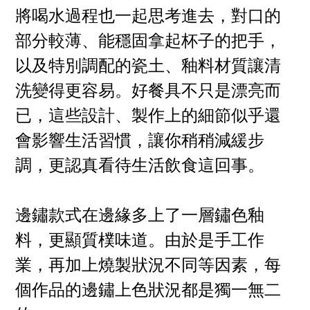
將喝水過程也一起思考進去，對口的
部分較薄、能穩固拿起杯子的把手，
以及特別調配的瓷土、釉料材質讓清
洗變得更容易。好餐具不只是漂亮而
已，這些設計、製作上的細節似乎還
會影響生活習慣，讓你稍稍減緩步
調，更認真看待生活飲食這回事。
邊鏽款式在
邊緣多上了一層
鏽色
釉
料，更顯質樸味道。由於是手工作
業，再加上燒製狀況不同等因素，每
個作品的邊
鏽
上
色
狀況都是獨一無二