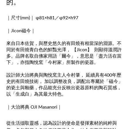
的
。
｜尺寸(mm)｜
φ81×h81／φ92×h97
｜Jicon磁今｜
來自日本佐賀，與歷史悠久的有田燒有相當深的淵源。不
同於有田燒青白色的鮮豔光澤， 【Jicon】 則顯得溫潤許
多。品牌名取自佛家用語「爾今」，意思是「盡力活在當
下」，亦指陶悅窯「今村家」所製作的瓷器。
設計師大治將典與陶悅窯主人今村肇， 延續具有400年歷
史的有田燒技術， 加以調整改良，調配出專屬於「磁今」
的瓷土與釉藥，
作品能充分反映出瓷器原料的陶石質感，
以「生成白」為其最大特色。
｜大治將典 OJI Masanori｜
從生活擷取靈感，認為設計的使命是發揮素材的純粹與