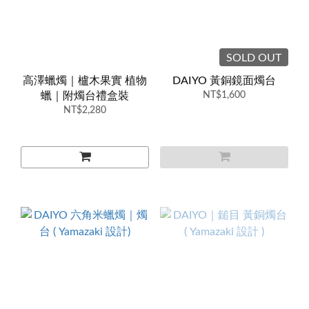
SOLD OUT
高澤蠟燭｜櫨木果實 植物
DAIYO 黃銅鏡面燭台
蠟｜附燭台禮盒裝
NT$1,600
NT$2,280