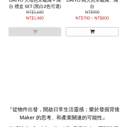
DAIYO 大地色米蠟燭＋燭
DAIYO 純天然米蠟燭、燭
台 禮盒 SET (黑白2色可選)
台
NT$1,680
NT$900
NT$1,480
NT$700 ~ NT$800
『從物件出發，開啟日常生活靈感；樂於發掘背後
Maker 的思考、和產業關連的可能性』