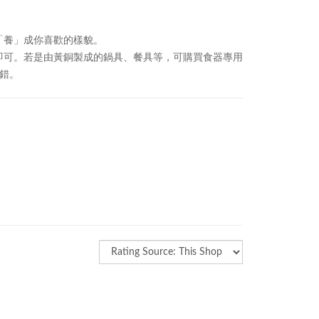
「養」成你喜歡的樣貌。
即可。若是由黃銅製成的鍋具、餐具等，可購買食器專用
錯。