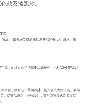
原色款及漆黑款。
不同。
、電線
可依據您要掛的高度調整線的長度
、燈座、燈
(
)
老字號。延續逾百年的鑄銅工藝技術，
與設計
FUTAGAMI
工藝合作，結合老工藝與設計，創作各式生活道具，參與
列等。從商品規劃、包裝設計，甚至營運模式皆參與其
系。