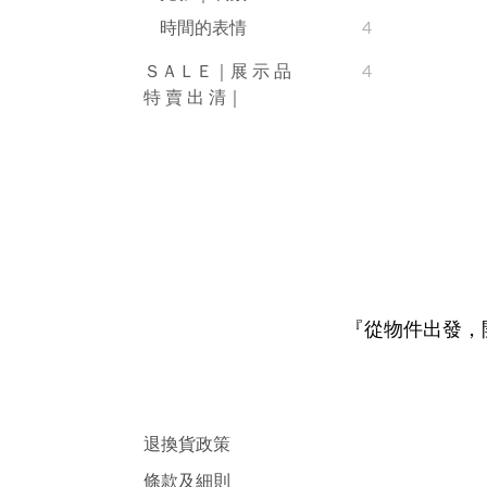
時間的表情
4
ＳＡＬＥ｜展 示 品
4
特 賣 出 清｜
『從物件出發，
退換貨政策
條款及細則