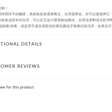
黃銅｜
用時間與手的觸摸，黃銅表面會逐漸氧化，光澤度降低，你可以慢慢將它
其恢復成原本的光亮，可以在五金行購買銅油擦拭，並用清潔劑清洗乾淨
或銅膏
保養，或是用手邊容易取得的番茄醬或牙膏擦拭後洗淨，效果也不
)
TIONAL DETAILS
TOMER REVIEWS
ew for this product