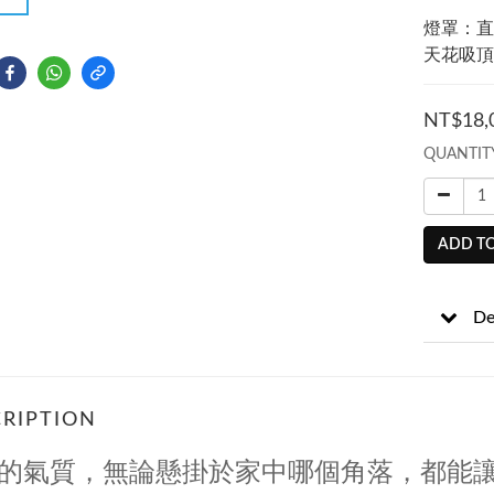
燈罩：直徑 
天花吸頂：
NT$18,
QUANTIT
ADD TO
De
RIPTION
的氣質，無論懸掛於家中哪個角落，都能