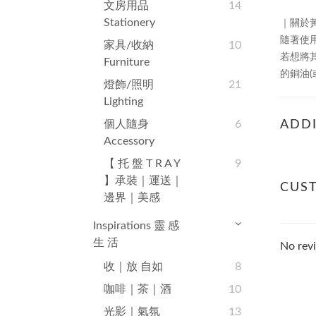
文房用品
14
Stationery
｜關於
隨著使
家具/收納
10
若想將
Furniture
的銅油
(
燈飾/照明
21
Lighting
個人隨身
6
ADDI
Accessory
【 托 盤 T R A Y
9
】承裝｜運送｜
CUS
邊界｜美感
Inspirations 靈 感
生 活
No revi
收｜放 自如
8
咖啡｜茶｜酒
10
光影｜氣氛
13