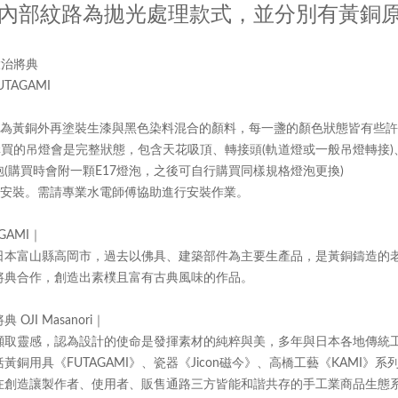
內部紋路為拋光處理款式，並分別有黃銅
大治將典
FUTAGAMI
為黃銅外再塗裝生漆與黑色染料混合的顏料，每一盞的顏色狀態皆有些許
購買的吊燈會是完整狀態，包含天花吸頂、轉接頭
軌道燈或一般吊燈轉接
(
)
泡
購買時會附一顆
燈泡，之後可自行購買同樣規格燈泡更換
(
E17
)
安裝。需請專業水電師傅協助進行安裝作業。
｜
GAMI
日本富山縣高岡市，過去以佛具、建築部件為主要生產品，是黃銅鑄造的
將典合作，創造出素樸且富有古典風味的作品。
將典
｜
OJI Masanori
擷取靈感，認為設計的使命是發揮素材的純粹與美，多年與日本各地傳統
括黃銅用具《
》、瓷器《
磁今》、高橋工藝《
》系
FUTAGAMI
Jicon
KAMI
在創造讓製作者、使用者、販售通路三方皆能和諧共存的手工業商品生態