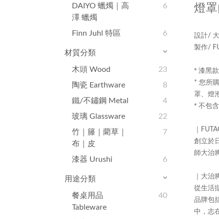
DAIYO 蠟燭｜高
6
燈罩
澤 蠟燭
Finn Juhl 特區
6
設計
/
製作
/ 
材質分類
木頭 Wood
23
*
漆黑款
您所
*
陶瓷 Earthware
8
罩、燈
鐵/不鏽鋼 Metal
4
*
不包含
玻璃 Glassware
22
｜
FUTA
竹｜籐｜藺草｜
7
創立於
布｜皮
師大治
漆器 Urushi
6
｜大治
用途分類
從生活
餐桌用品
40
品牌包
Tableware
中，志