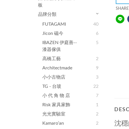
板
SHARE
品牌分類
FUTAGAMI
40
Jicon 磁今
6
IBAZEN 伊庭善--
5
漆器傢俱
高橋工藝
2
Architectmade
9
小小古物店
3
TG - 台玻
22
小 代 角 物 店
7
Risk 家具家飾
1
DESC
光光實驗室
2
沈穩
Kamaro‘an
2