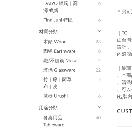
DAIYO 蠟燭｜高
6
澤 蠟燭
＊另可
Finn Juhl 特區
6
材質分類
｜
TG
由台灣
木頭 Wood
23
設計，
陶瓷 Earthware
8
的溫潤
鐵/不鏽鋼 Metal
4
｜玻璃
玻璃 Glassware
22
。本商
竹｜籐｜藺草｜
7
。清洗
布｜皮
。可以
漆器 Urushi
6
(
包裝
用途分類
CUS
餐桌用品
40
Tableware