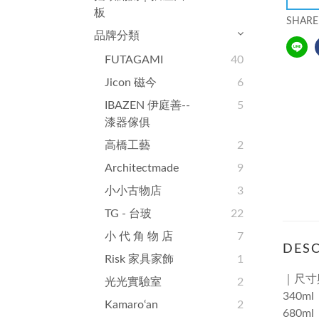
板
SHARE
品牌分類
FUTAGAMI
40
Jicon 磁今
6
IBAZEN 伊庭善--
5
漆器傢俱
高橋工藝
2
Architectmade
9
小小古物店
3
TG - 台玻
22
小 代 角 物 店
7
DESC
Risk 家具家飾
1
｜尺寸
光光實驗室
2
340m
Kamaro‘an
2
680m