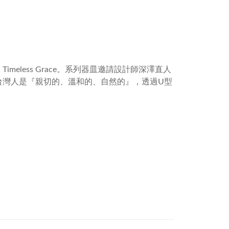
喻
Timeless Grace
。系列器皿邀請設計師深澤直人
台灣人是『親切的、溫和的、自然的』，透過
U
型