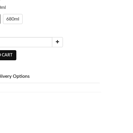
0ml
680ml
 CART
livery Options