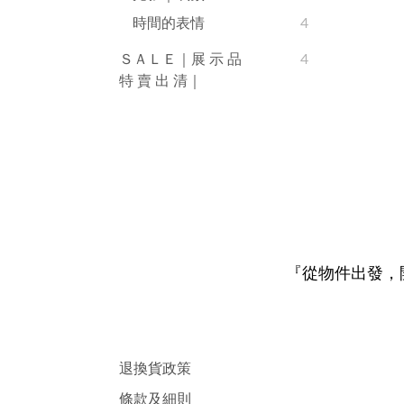
時間的表情
4
ＳＡＬＥ｜展 示 品
4
特 賣 出 清｜
『從物件出發，
退換貨政策
條款及細則