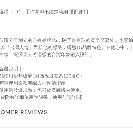
選購
｜TG｜手沖咖啡不鏽鋼濾網
搭配使用
｜
玻璃公司創立的自有品牌
TG
，除了是台玻的英文簡寫外，也意
以『台灣人情』帶給他的感受，構思
TG
品牌特色。在他心中，
曲線，深澤直人將這樣的台灣印象融入設計。
容器說明｜
品使用耐熱玻璃
(
耐熱溫度差為
120
度
C )
時請使用柔軟海綿與中性清潔劑。
使用微波爐加熱；也可於洗碗機內使用。
內皆附有詳細使用說明書，使用前請詳閱
)
TOMER REVIEWS