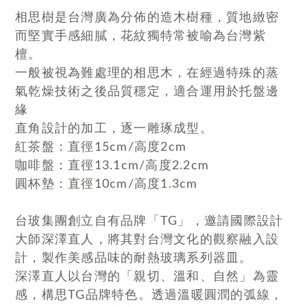
相思樹是台灣廣為分佈的造木樹種，質地緻密
而堅實手感細膩，花紋獨特常被喻為台灣紫
檀。
一般被視為難處理的相思木，在經過特殊的蒸
氣乾燥技術之後品質穩定，適合運用於托盤邊
緣
直角設計的加工，逐一雕琢成型。
紅茶盤：直徑15cm/高度2cm
咖啡盤：直徑13.1cm/高度2.2cm
圓杯墊：直徑10cm/高度1.3cm
台玻集團創立自有品牌「TG」，邀請國際設計
大師深澤直人，將其對台灣文化的觀察融入設
計，製作美感品味的耐熱玻璃系列器皿。
深澤直人以台灣的「親切、溫和、自然」為靈
感，構思TG品牌特色。透過溫暖圓潤的弧線，