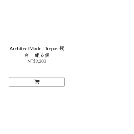
ArchitectMade | Trepas 燭
台 一組 6 個
NT$9,200