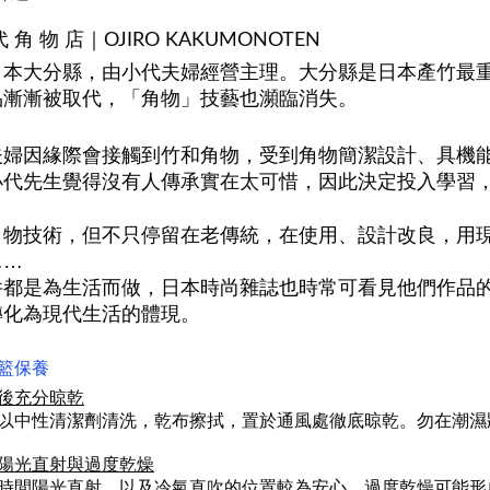
 角 物 店｜OJIRO KAKUMONOTEN
日本大分縣，由小代夫婦經營主理。大分縣是日本產竹最
品漸漸被取代，「角物」技藝也瀕臨消失。
夫婦因緣際會接觸到竹和角物，受到角物簡潔設計、具機
小代先生覺得沒有人傳承實在太可惜，因此決定投入學習
角物技術，但不只停留在老傳統，在使用、設計改良，用
……
件都是為生活而做，日本時尚雜誌也時常可看見他們作品
轉化為現代生活的體現。
籃保養
後充分晾乾
以中性清潔劑清洗，乾布擦拭，置於通風處徹底晾乾。勿在潮濕
陽光直射與過度乾燥
時間陽光直射，以及冷氣直吹的位置較為安心。過度乾燥可能形