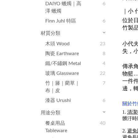
DAIYO 蠟燭｜高
6
澤 蠟燭
｜小 代
位於
Finn Juhl 特區
6
竹製
材質分類
木頭 Wood
23
小代
失，
陶瓷 Earthware
8
鐵/不鏽鋼 Metal
4
傳承
玻璃 Glassware
22
物籃
一件
竹｜籐｜藺草｜
7
邊，
布｜皮
漆器 Urushi
6
關於竹
1.
清潔
用途分類
髒汙時
餐桌用品
40
Tableware
2.
避免
避免長