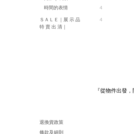
時間的表情
4
ＳＡＬＥ｜展 示 品
4
特 賣 出 清｜
『從物件出發，
退換貨政策
條款及細則