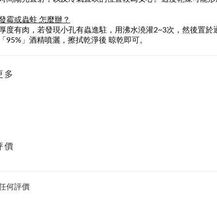
發霉或蟲蛀
怎麼辦？
厚度有肉，若發現小孔有蟲進駐，用沸水澆灌2~3次，然後置
「95%」酒精噴灑，擦拭乾淨後 晾乾即可。
更多
評價
任何評價