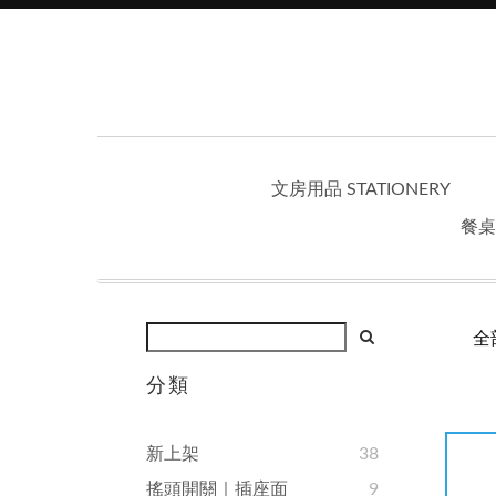
文房用品 STATIONERY
餐桌
全
分類
新上架
38
搖頭開關｜插座面
9