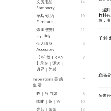
文房用品
14
Stationery
3.
遇到
竹材有
家具/收納
10
象，用
Furniture
燈飾/照明
21
Lighting
了解
個人隨身
6
Accessory
【 托 盤 T R A Y
9
】承裝｜運送｜
邊界｜美感
顧客
Inspirations 靈 感
生 活
收｜放 自如
8
尚未有
咖啡｜茶｜酒
10
光影｜氣氛
13