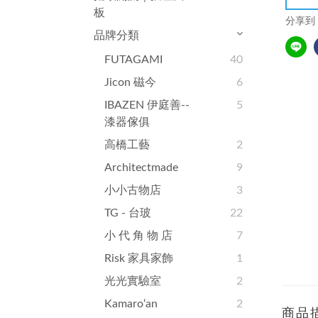
板
分享到
品牌分類
FUTAGAMI
40
Jicon 磁今
6
IBAZEN 伊庭善--
5
漆器傢俱
高橋工藝
2
Architectmade
9
小小古物店
3
TG - 台玻
22
小 代 角 物 店
7
Risk 家具家飾
1
光光實驗室
2
Kamaro‘an
2
商品