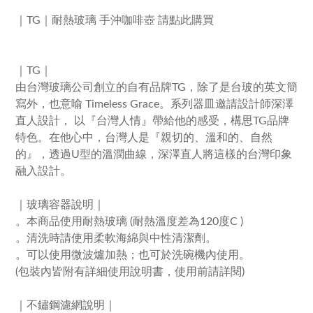
｜TG｜耐熱玻璃 手沖咖啡壺 請點此購買
｜
TG
｜
由台灣玻璃公司創立的自有品牌
TG
，除了是台玻的英文簡
寫外，也意喻
Timeless Grace
。系列器皿邀請設計師深澤
直人設計，
以『台灣人情』帶給他的感受，構思
TG
品牌
特色。在他心中，台灣人是『親切的、溫和的、自然
的』，透過
U
型的溫潤曲線，深澤直人將這樣的台灣印象
融入設計。
｜玻璃容器說明｜
。本商品使用耐熱玻璃
(
耐熱溫度差為
120
度
C )
。清洗時請使用柔軟海綿與中性清潔劑。
。可以使用微波爐加熱；也可於洗碗機內使用。
(
包裝內皆附有詳細使用說明書，使用前請詳閱
)
｜不鏽鋼濾網說明｜