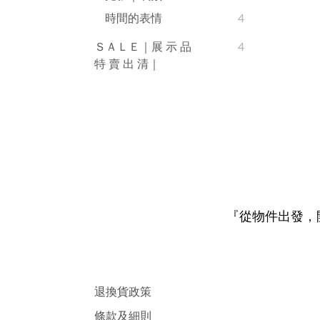
時間的表情
4
ＳＡＬＥ｜展 示 品
4
特 賣 出 清｜
『從物件出發，
退換貨政策
條款及細則