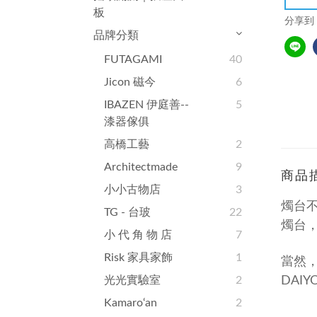
板
分享到
品牌分類
FUTAGAMI
40
Jicon 磁今
6
IBAZEN 伊庭善--
5
漆器傢俱
高橋工藝
2
Architectmade
9
商品
小小古物店
3
燭台不
TG - 台玻
22
燭台
小 代 角 物 店
7
Risk 家具家飾
1
當然
光光實驗室
2
DAI
Kamaro‘an
2