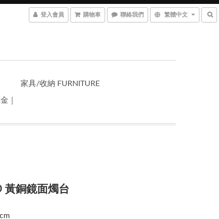
登入會員
購物車
聯絡我們
繁體中文
家具/收納 FURNITURE
五金｜
YO 黃銅鏡面燭台
 cm