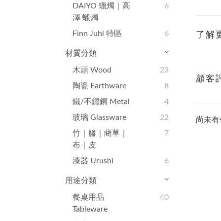
DAIYO 蠟燭｜高
6
澤 蠟燭
Finn Juhl 特區
6
了解
材質分類
木頭 Wood
23
顧客
陶瓷 Earthware
8
鐵/不鏽鋼 Metal
4
玻璃 Glassware
22
尚未有
竹｜籐｜藺草｜
7
布｜皮
漆器 Urushi
6
用途分類
餐桌用品
40
Tableware