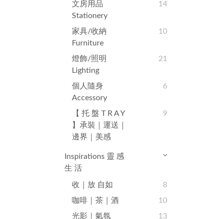
文房用品
14
Stationery
家具/收納
10
Furniture
燈飾/照明
21
Lighting
個人隨身
6
Accessory
【 托 盤 T R A Y
9
】承裝｜運送｜
邊界｜美感
Inspirations 靈 感
生 活
收｜放 自如
8
咖啡｜茶｜酒
10
光影｜氣氛
13