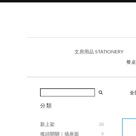
文房用品 STATIONERY
餐桌
全
分類
新上架
38
搖頭開關｜插座面
9